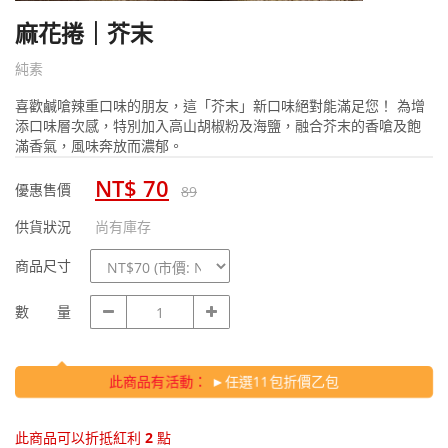
麻花捲｜芥末
純素
喜歡鹹嗆辣重口味的朋友，這「芥末」新口味絕對能滿足您！ 為增
添口味層次感，特別加入高山胡椒粉及海鹽，融合芥末的香嗆及飽
滿香氣，風味奔放而濃郁。
NT$ 70
優惠售價
89
供貨狀況
尚有庫存
規
商品尺寸
格
數
數 量
量
此商品有活動：
►任選11包折價乙包
此商品可以折抵紅利
2
點