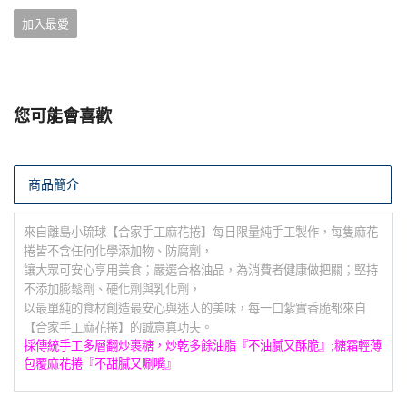
加入最愛
您可能會喜歡
商品簡介
來自離島小琉球【合家手工麻花捲】每日限量純手工製作，每隻麻花
捲皆不含任何化學添加物、防腐劑，
讓大眾可安心享用美食；
嚴選合格油品，為消費者健康做把關；堅持
不添加膨鬆劑、硬化劑與乳化劑，
以最單純的食材創造最安心與迷人的美味，
每一口紮實香脆都來自
【合家手工麻花捲】的誠意真功夫。
採傳統手工多層翻炒裹糖，炒乾多餘油脂『不油膩又酥脆』;糖霜輕薄
包覆麻花捲『不甜膩又唰嘴』