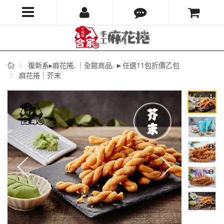
小
琉
首
復新系▸麻花捲
,
｜全館商品
,
►任選11包折價乙包
球
頁
麻花捲｜芥末
合
家
麻
花
捲